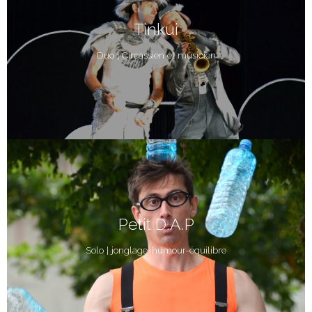
Tinkui
Duo | Circassien et musicien
Petit D.A.P
Solo | jonglage-humour-équilibre