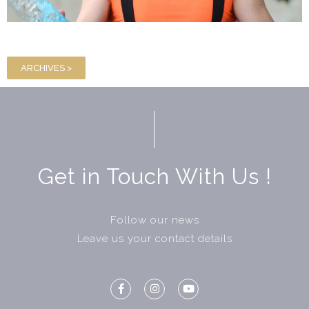
ARCHIVES >
Get in Touch With Us !
Follow our news
Leave us your contact details
F
I
Y
a
n
o
c
s
u