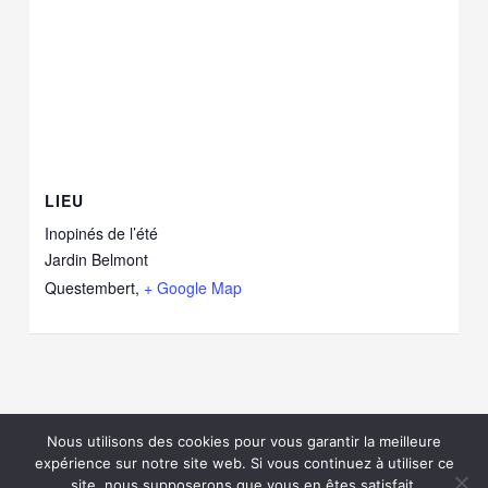
LIEU
Inopinés de l’été
Jardin Belmont
Questembert
,
+ Google Map
Nous utilisons des cookies pour vous garantir la meilleure
©2023 Tous droits réservés à
Cie CROCHE /
Réalisé par
expérience sur notre site web. Si vous continuez à utiliser ce
THONGDESIGN -
mentions légales RGPD
site, nous supposerons que vous en êtes satisfait.