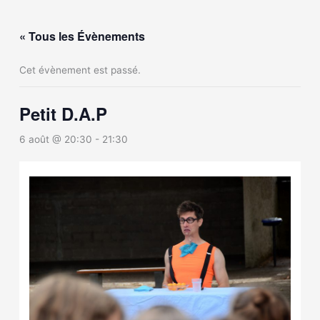
Aller
au
« Tous les Évènements
contenu
Cet évènement est passé.
Petit D.A.P
6 août @ 20:30
-
21:30